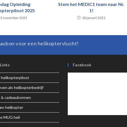
odag Opleiding
Stem het MEDIC1 team naar Nr.
opterpiloot 2025
1!
3 november 2025
18 januari 2021
aubon voor een helikoptervlucht!
 Links
Facebook
 helikopterpiloot
ven als helikopterbedrijf
 & cadeaubonnen
en helikopter
e MUG heli