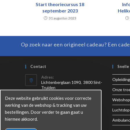
Start theoriecursus 18
Inf
september 2023
Helik
31 augustus 2023
Op zoek naar een origineel cadeau? Een cade
Contact
Snelle
Adres:
Opleiding
Lichtenberglaan 1090, 3800 Sint-
Truiden
Onze troe
Deze website gebruikt cookies voor correcte
Tel:
Webshop
+32 (0)3/613.21.00
werking van de webshop & tracking van uw
Luchtdop
bestellingen. Door verder te gaan gaat u
Email:
hiermee akkoord.
Ambulanc
info@helicopterflights.be