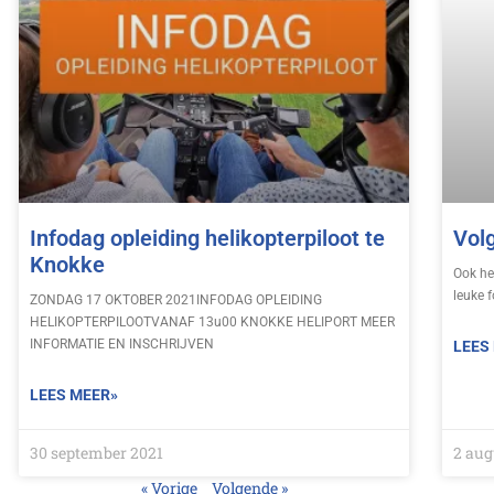
Infodag opleiding helikopterpiloot te
Volg
Knokke
Ook he
leuke f
ZONDAG 17 OKTOBER 2021INFODAG OPLEIDING
HELIKOPTERPILOOTVANAF 13u00 KNOKKE HELIPORT MEER
INFORMATIE EN INSCHRIJVEN
LEES
LEES MEER»
30 september 2021
2 aug
« Vorige
Volgende »