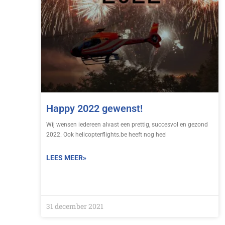
Happy 2022 gewenst!
Wij wensen iedereen alvast een prettig, succesvol en gezond
2022. Ook helicopterflights.be heeft nog heel
LEES MEER»
31 december 2021