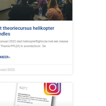
t theoriecursus helikopter
ndles
januari 2022 start helicopterflights.be met een nieuwe
 Theorie PPL(H) in avondschool. De
 MEER»
nuari 2022