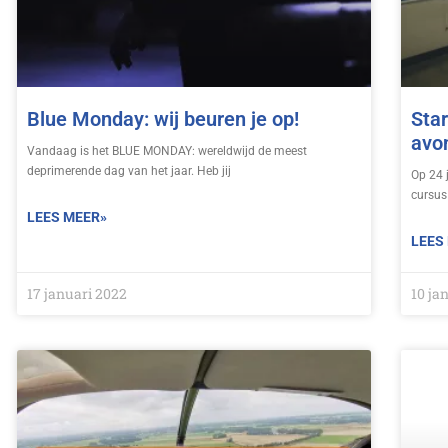
Blue Monday: wij beuren je op!
Star
avo
Vandaag is het BLUE MONDAY: wereldwijd de meest
deprimerende dag van het jaar. Heb jij
Op 24 
cursus
LEES MEER»
LEES
17 januari 2022
10 ja