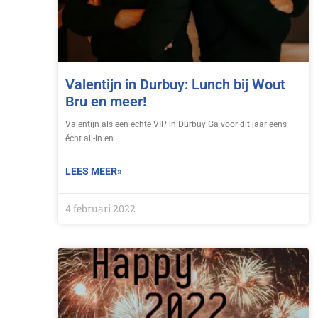
Valentijn in Durbuy: Lunch bij Wout
Bru en meer!
Valentijn als een echte VIP in Durbuy Ga voor dit jaar eens
écht all-in en
LEES MEER»
4 februari 2022