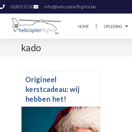
03/613.21.00
info@helicopterflights.be
HOME
OPLEIDING
kado
Origineel
kerstcadeau: wij
hebben het!