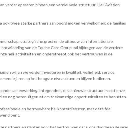
taan verder opereren binnen een vernieuwde structuur: Heli Aviation
tie ook twee sterke partners aan boord mogen verwelkomen: de families
emerschap, strategische groei en de uitbouw van internationale
e ontwikkeling van de Equine Care Group, zal bijdragen aan de verdere
 onze heli-activiteiten en onderstreept ook het vertrouwen in de
en willen we verder investeren in kwaliteit, veiligheid, service,
komende jaren op het hoogste niveau kunnen blijven bedienen.
bestaande samenwerking. Integendeel, deze nieuwe structuur maakt onze
und en nog beter uitgerust om toekomstige opportuniteiten te benutten.
 professionele en betrouwbare helikopterdiensten, met dezelfde
gewend bent.
ze partners en klanten voor het vertrouwen dat u ons doorheen de jare