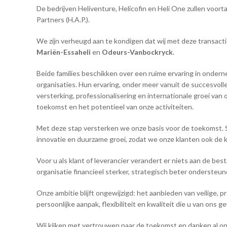
De bedrijven Heliventure, Helicofin en Heli One zullen voor
Partners (H.A.P.).
We zijn verheugd aan te kondigen dat wij met deze transac
Mariën-Essaheli
en
Odeurs-Vanbockryck
.
Beide families beschikken over een ruime ervaring in ondern
organisaties. Hun ervaring, onder meer vanuit de succesvoll
versterking, professionalisering en internationale groei van
toekomst en het potentieel van onze activiteiten.
Met deze stap versterken we onze basis voor de toekomst. Sam
innovatie en duurzame groei, zodat we onze klanten ook de 
Voor u als klant of leverancier verandert er niets aan de 
organisatie financieel sterker, strategisch beter onderste
Onze ambitie blijft ongewijzigd: het aanbieden van veilige,
persoonlijke aanpak, flexibiliteit en kwaliteit die u van ons 
Wij kijken met vertrouwen naar de toekomst en danken al on