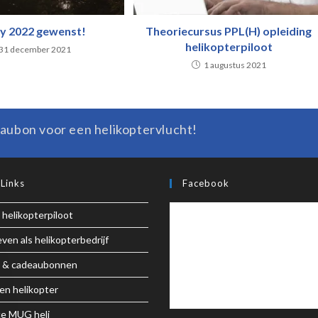
y 2022 gewenst!
Theoriecursus PPL(H) opleiding
helikopterpiloot
31 december 2021
1 augustus 2021
aubon voor een helikoptervlucht!
 Links
Facebook
 helikopterpiloot
ven als helikopterbedrijf
 & cadeaubonnen
en helikopter
e MUG heli