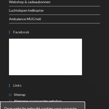
Webshop & cadeaubonnen
Luchtdopen helikopter
Ambulance MUG heli
Facebook
Links
Sitemap
Algemene voorwaarden webshop
Privacy Statement
Deze website gebruikt cookies voor correcte