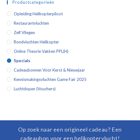
Productcategorieën
Opleiding Helikopterpiloot
Restaurantvluchten
Zelf Vliegen
Rondvluchten Helikopter
Online Theorie Vakken PPL(H)
Specials
Cadeaubonnen Voor Kerst & Nieuwjaar
Kennismakingsvluchten Game Fair 2025
Luchtdopen (vouchers)
Op zoek naar een origineel cadeau? Een
cadeaubon voor een helikoptervlucht!