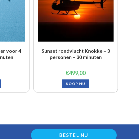
er voor 4
Sunset rondvlucht Knokke – 3
inuten
personen – 30 minuten
€
499,00
KOOP NU
BESTEL NU