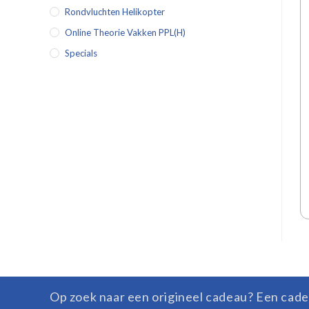
Rondvluchten Helikopter
Online Theorie Vakken PPL(H)
Specials
Op zoek naar een origineel cadeau? Een cade