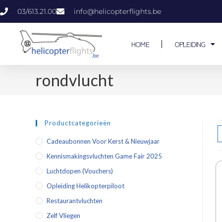
03/613.21.00
info@helicopterflights.be
HOME
OPLEIDING
rondvlucht
Productcategorieën
Cadeaubonnen Voor Kerst & Nieuwjaar
Kennismakingsvluchten Game Fair 2025
Luchtdopen (vouchers)
Opleiding Helikopterpiloot
Restaurantvluchten
Zelf Vliegen