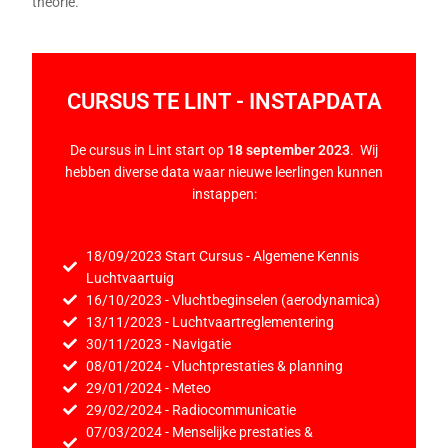
theorie.
CURSUS TE LINT - INSTAPDATA
De cursus in Lint start op
18 september 2023
. Wij
hebben diverse data waar nieuwe leerlingen kunnen
instappen:
18/09/2023 Start Cursus - Algemene Kennis
Luchtvaartuig
16/10/2023 - Vluchtbeginselen (aerodynamica)
13/11/2023 - Luchtvaartreglementering
30/11/2023 - Navigatie
08/01/2024 - Vluchtprestaties & planning
29/01/2024 - Meteo
29/02/2024 - Radiocommunicatie
07/03/2024 - Menselijke prestaties &