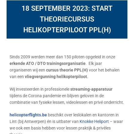
18 SEPTEMBER 2023: START
THEORIECURSUS
HELIKOPTERPILOOT PPL(H)
Sinds 2009 werden meer dan 150 piloten opgeleid in onze
erkende ATO / DTO trainingsorganisatie
. Elk jaar
organiseren wij een
cursus theorie PPL(H)
voor het behalen
van een
vliegvergunning helikopterpiloot
.
Wij investeerden in professionele
streaming-apparatuur
tijdens de Corona pandemie en blijven geloven in de
combinatie van fysieke lessen, videolessen en privé onderricht.
helicopterflights.be
beschikt over leslokalen en kantoren in
Lint (bij Antwerpen) én is uitbater van
Knokke Heliport
– waar
we ook een basis hebben voor lessen praktijk & privéles