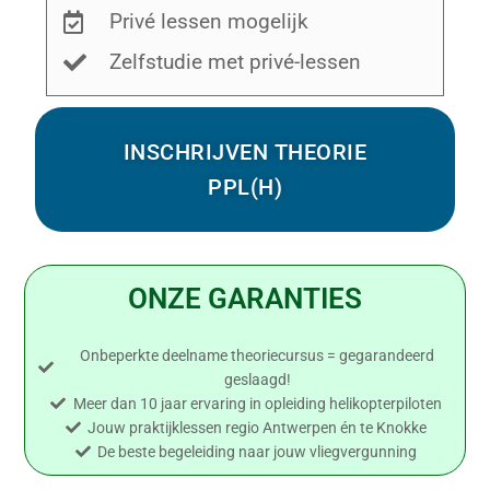
Privé lessen mogelijk
Zelfstudie met privé-lessen
INSCHRIJVEN THEORIE
PPL(H)
ONZE GARANTIES
Onbeperkte deelname theoriecursus = gegarandeerd
geslaagd!
Meer dan 10 jaar ervaring in opleiding helikopterpiloten
Jouw praktijklessen regio Antwerpen én te Knokke
De beste begeleiding naar jouw vliegvergunning