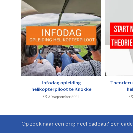
Infodag opleiding
Theoriecu
helikopterpiloot te Knokke
he
30 september 2021
Op zoek naar een origineel cadeau? Een cade