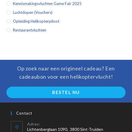
Kennismakingsvluchten Game Fair 2025
Luchtdopen (vouchers)
Opleiding Helikopterpiloot
Restaurantvluchten
Op zoek naar een origineel cadeau? Een
cadeaubon voor een helikoptervlucht!
BESTEL NU
Contact
Adres:
Lichtenberglaan 1090, 3800 Sint-Truiden